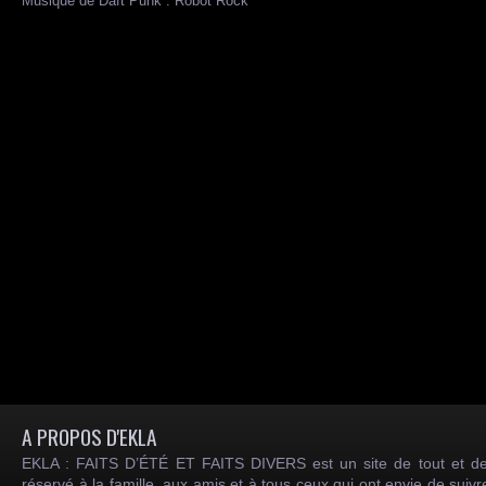
Musique de Daft Punk : Robot Rock
A PROPOS D'EKLA
EKLA : FAITS D’ÉTÉ ET FAITS DIVERS est un site de tout et de
réservé à la famille, aux amis et à tous ceux qui ont envie de suiv