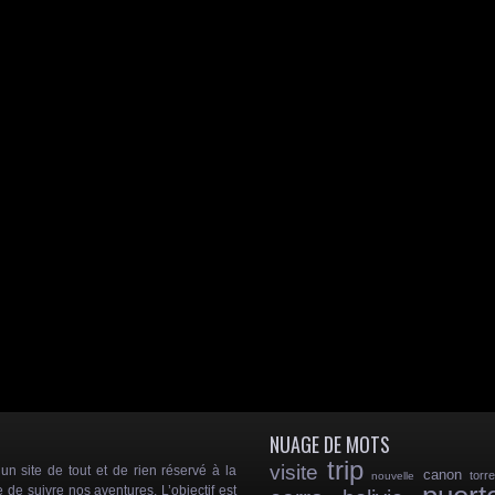
NUAGE DE MOTS
trip
visite
 site de tout et de rien réservé à la
canon
torr
nouvelle
e de suivre nos aventures. L’objectif est