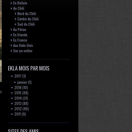
En Bolivie
Au Chili
Nord du Chili
Centre du Chili
Sud du Chili
Au Pérou
En Irlande
En France
Aux Etats-Unis
Sur un voilier
EKLA MOIS PAR MOIS
2017
(1)
janvier
(1)
2016
(10)
is
2015
(69)
2014
(31)
2013
(88)
2012
(90)
2011
(9)
SITES DES AMIS