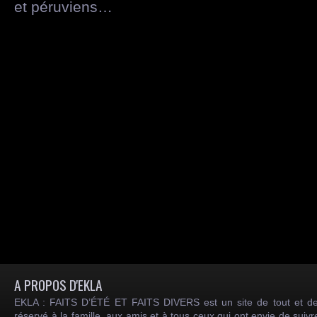
et péruviens…
A PROPOS D'EKLA
EKLA : FAITS D’ÉTÉ ET FAITS DIVERS est un site de tout et de
réservé à la famille, aux amis et à tous ceux qui ont envie de suiv