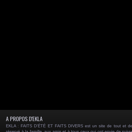
A PROPOS D'EKLA
EKLA : FAITS D’ÉTÉ ET FAITS DIVERS est un site de tout et de
réservé à la famille, aux amis et à tous ceux qui ont envie de suiv