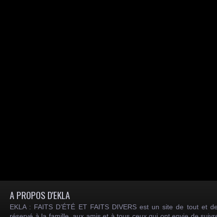
A PROPOS D'EKLA
EKLA : FAITS D’ÉTÉ ET FAITS DIVERS est un site de tout et de
réservé à la famille, aux amis et à tous ceux qui ont envie de suiv