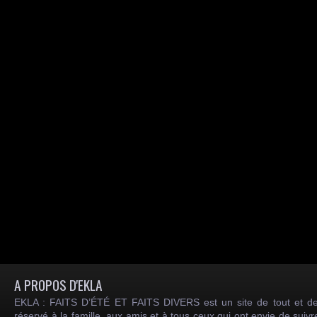
A PROPOS D'EKLA
EKLA : FAITS D’ÉTÉ ET FAITS DIVERS est un site de tout et de
réservé à la famille, aux amis et à tous ceux qui ont envie de suiv