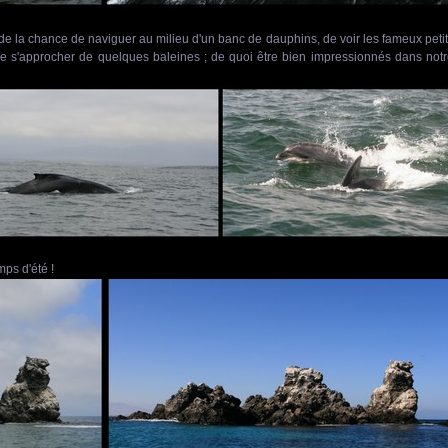
 de la chance de naviguer au milieu d'un banc de dauphins, de voir les fameux peti
 s'approcher de quelques baleines ; de quoi être bien impressionnés dans not
mps d'été !