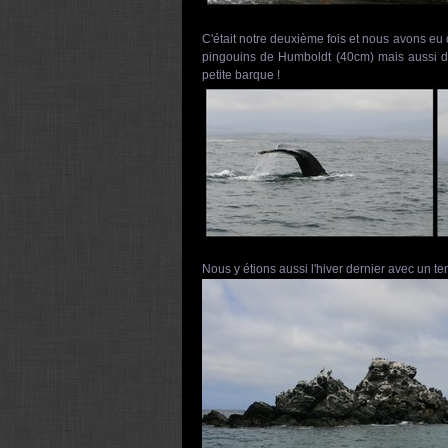
C'était notre deuxième fois et nous avons eu
pingouins de Humboldt (40cm) mais aussi de
petite barque !
Nous y étions aussi l'hiver dernier avec un te