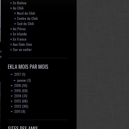
En Bolivie
Au Chili
Nord du Chili
Centre du Chili
Sud du Chili
Au Pérou
En Irlande
En France
Aux Etats-Unis
Sur un voilier
er
de
EKLA MOIS PAR MOIS
2017
(1)
janvier
(1)
2016
(10)
2015
(69)
2014
(31)
2013
(88)
2012
(90)
2011
(9)
SITES DES AMIS