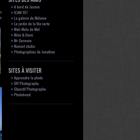
A bord de Jasmin
ICAM 107
ts
La galerie de Mélanie
re
Le jardin de la fée verte
Meli-Melo de Mel
Mimi & Demi
Mr Germain
Numart studio
Photographies de Jonathan
SITES À VISITER
Apprendre la photo
DIY Photography
Objectif Photographe
Phototrend