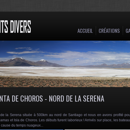
ACCUEIL
CRÉATIONS
GA
NTA DE CHOROS - NORD DE LA SERENA
de la Serena située à 500km au nord de Santiago et nous en avons profité po
 Damas et Isla de Choros. Les débuts furent laborieux ! Arrivés sur place, les batea
 à cause du temps nuageux...