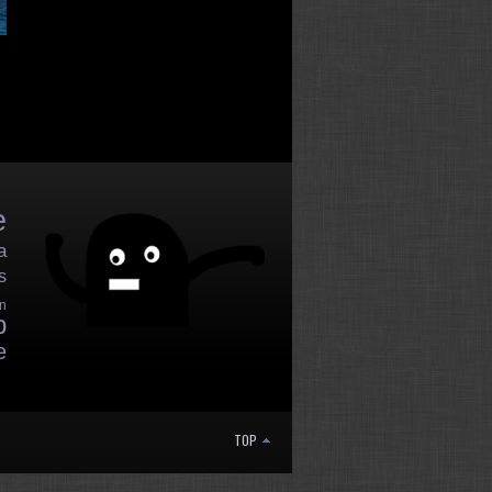
e
a
s
n
p
e
TOP