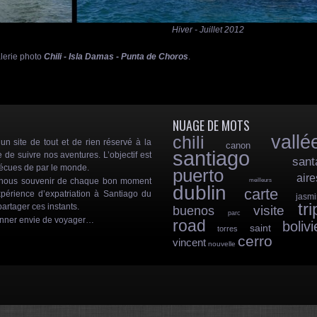
ier 2013 Hiver - Juillet 2012
alerie photo
Chili - Isla Damas - Punta de Choros
.
NUAGE DE MOTS
vallé
chili
 site de tout et de rien réservé à la
canon
santiago
e de suivre nos aventures. L’objectif est
sant
vécues de par le monde.
puerto
aire
e nous souvenir de chaque bon moment
meilleurs
dublin
carte
périence d’expatriation à Santiago du
jasmi
tri
artager ces instants.
visite
buenos
parc
onner envie de voyager…
road
bolivi
saint
torres
cerro
vincent
nouvelle