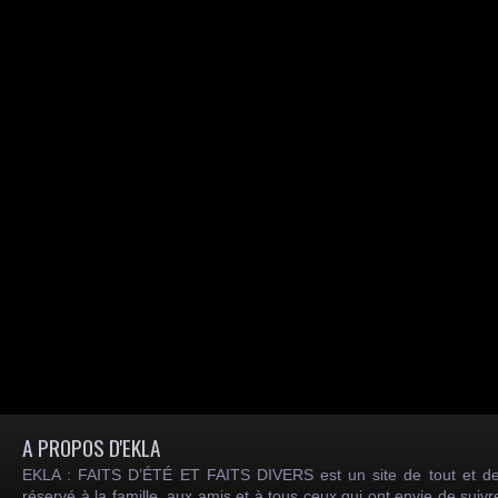
A PROPOS D'EKLA
EKLA : FAITS D’ÉTÉ ET FAITS DIVERS est un site de tout et de
réservé à la famille, aux amis et à tous ceux qui ont envie de suiv