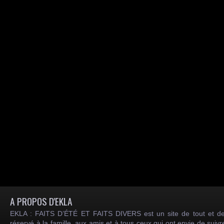
A PROPOS D'EKLA
EKLA : FAITS D’ÉTÉ ET FAITS DIVERS est un site de tout et de
réservé à la famille, aux amis et à tous ceux qui ont envie de suiv