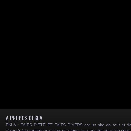
A PROPOS D'EKLA
EKLA : FAITS D’ÉTÉ ET FAITS DIVERS est un site de tout et de
réservé à la famille, aux amis et à tous ceux qui ont envie de suiv