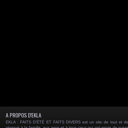
A PROPOS D'EKLA
EKLA : FAITS D’ÉTÉ ET FAITS DIVERS est un site de tout et de
réservé à la famille, aux amis et à tous ceux qui ont envie de suiv