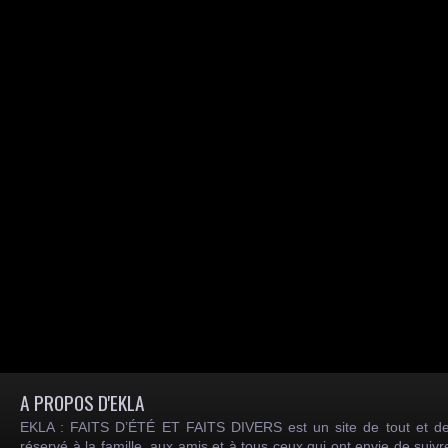
A PROPOS D'EKLA
EKLA : FAITS D’ÉTÉ ET FAITS DIVERS est un site de tout et de
réservé à la famille, aux amis et à tous ceux qui ont envie de suiv