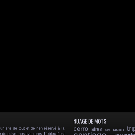
NUAGE DE MOTS
tri
cerro
 site de tout et de rien réservé à la
aires
jasmin
parc
e de suivre nos aventures. L’objectif est