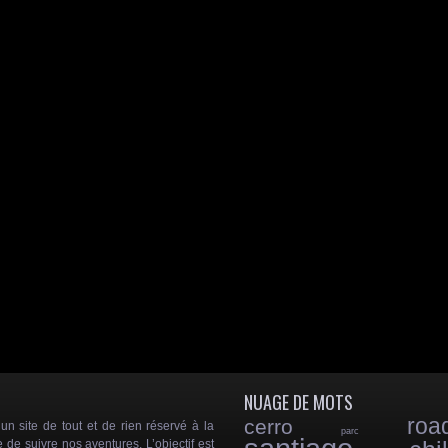
NUAGE DE MOTS
roa
cerro
 site de tout et de rien réservé à la
parc
e de suivre nos aventures. L’objectif est