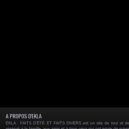
A PROPOS D'EKLA
EKLA : FAITS D’ÉTÉ ET FAITS DIVERS est un site de tout et de
réservé à la famille, aux amis et à tous ceux qui ont envie de suiv