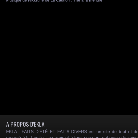
Musique de Nikkfurie de La Caution : Thé à la menthe
A PROPOS D'EKLA
EKLA : FAITS D’ÉTÉ ET FAITS DIVERS est un site de tout et de
réservé à la famille, aux amis et à tous ceux qui ont envie de suiv