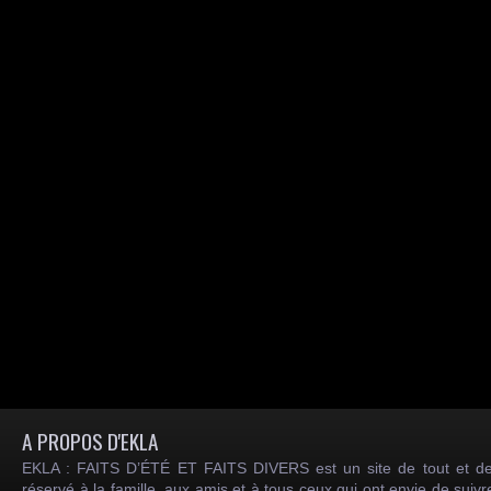
A PROPOS D'EKLA
EKLA : FAITS D’ÉTÉ ET FAITS DIVERS est un site de tout et de
réservé à la famille, aux amis et à tous ceux qui ont envie de suiv