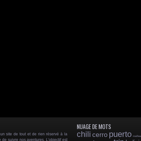
NUAGE DE MOTS
puerto
chili
cerro
 site de tout et de rien réservé à la
meilleu
e de suivre nos aventures. L’objectif est