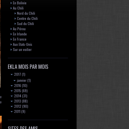
En Bolivie
Au Chili
Nord du Chili
Centre du Chili
Sud du Chili
Au Pérou
En Irlande
En France
Aux Etats-Unis
Sur un voilier
EKLA MOIS PAR MOIS
2017
(1)
janvier
(1)
2016
(10)
2015
(69)
2014
(31)
de
2013
(88)
de
2012
(90)
2011
(9)
SITES DES AMIS