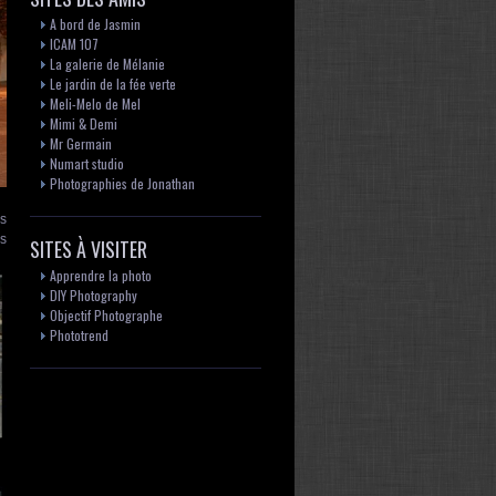
A bord de Jasmin
ICAM 107
La galerie de Mélanie
Le jardin de la fée verte
Meli-Melo de Mel
Mimi & Demi
Mr Germain
Numart studio
Photographies de Jonathan
es
rs
SITES À VISITER
Apprendre la photo
DIY Photography
Objectif Photographe
Phototrend