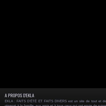
A PROPOS D'EKLA
EKLA : FAITS D’ÉTÉ ET FAITS DIVERS est un site de tout et de
réservé à la famille, aux amis et à tous ceux qui ont envie de suiv