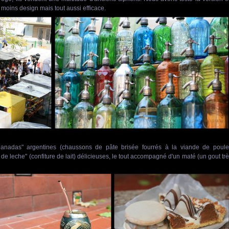
moins design mais tout aussi efficace.
nadas" argentines (chaussons de pâte brisée fourrés à la viande de poulet
de leche" (confiture de lait) délicieuses, le tout accompagné d'un maté (un gout tr