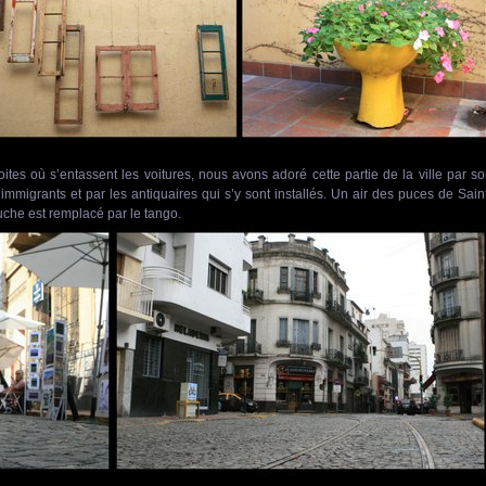
oites où s’entassent les voitures, nous avons adoré cette partie de la ville par s
immigrants et par les antiquaires qui s’y sont installés. Un air des puces de Sain
che est remplacé par le tango.