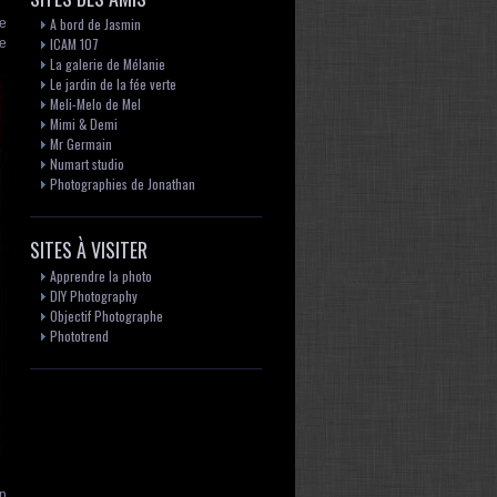
A bord de Jasmin
ce
ICAM 107
me
La galerie de Mélanie
Le jardin de la fée verte
Meli-Melo de Mel
Mimi & Demi
Mr Germain
Numart studio
Photographies de Jonathan
SITES À VISITER
Apprendre la photo
DIY Photography
Objectif Photographe
Phototrend
en