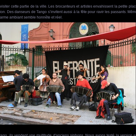
siter cette partie de la ville. Les brocanteurs et artistes envahissent la petite pla
on. Des danseurs de Tango s’invitent aussi à la fête pour ravir les passants. Mê
e charme ambiant semble honnête et réel.
rrego, ils vendent une multitude d'anciens siphons. Nous avons testé la version 