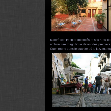
Malgré ses trottoirs défoncés et ses rues étr
architecture magnifique datant des premiers 
Ouen règne dans le quartier où le jazz manou