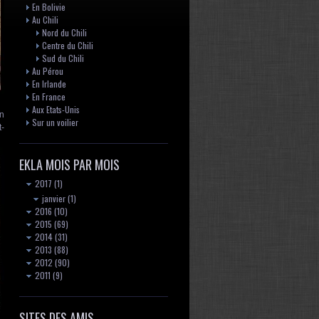
En Bolivie
Au Chili
Nord du Chili
Centre du Chili
Sud du Chili
Au Pérou
En Irlande
En France
Aux Etats-Unis
on
Sur un voilier
t-
EKLA MOIS PAR MOIS
2017
(1)
janvier
(1)
2016
(10)
2015
(69)
2014
(31)
2013
(88)
2012
(90)
2011
(9)
SITES DES AMIS