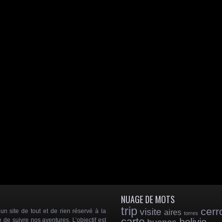
NUAGE DE MOTS
trip
cerr
visite
 site de tout et de rien réservé à la
aires
torres
carte
e de suivre nos aventures. L’objectif est