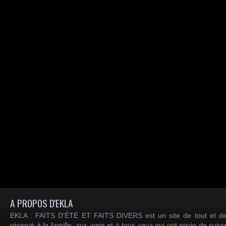
A PROPOS D'EKLA
EKLA : FAITS D’ÉTÉ ET FAITS DIVERS est un site de tout et de
réservé à la famille, aux amis et à tous ceux qui ont envie de suiv