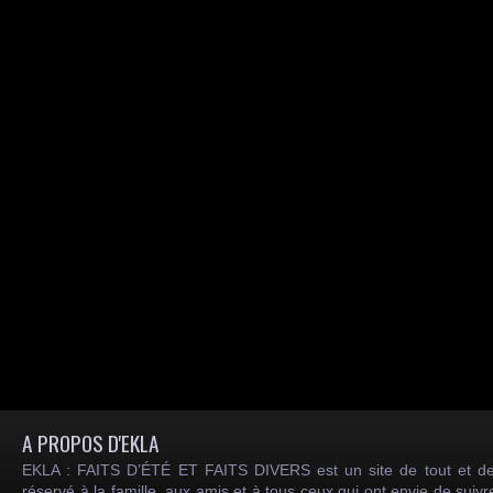
A PROPOS D'EKLA
EKLA : FAITS D’ÉTÉ ET FAITS DIVERS est un site de tout et de
réservé à la famille, aux amis et à tous ceux qui ont envie de suiv