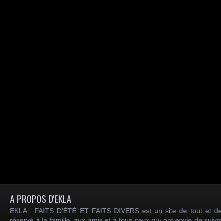
A PROPOS D'EKLA
EKLA : FAITS D’ÉTÉ ET FAITS DIVERS est un site de tout et de
réservé à la famille, aux amis et à tous ceux qui ont envie de suiv