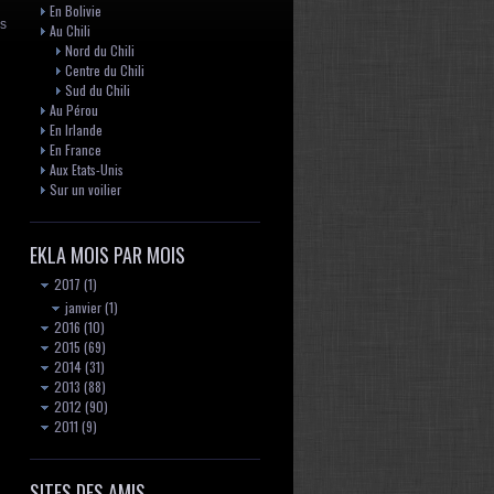
En Bolivie
es
Au Chili
Nord du Chili
Centre du Chili
Sud du Chili
Au Pérou
En Irlande
En France
Aux Etats-Unis
Sur un voilier
EKLA MOIS PAR MOIS
2017
(1)
janvier
(1)
2016
(10)
2015
(69)
2014
(31)
2013
(88)
2012
(90)
2011
(9)
SITES DES AMIS