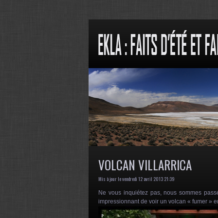
VOLCAN VILLARRICA
Mis à jour le vendredi 12 avril 2013 21:39
Ne vous inquiétez pas, nous sommes passés 
impressionnant de voir un volcan « fumer » 