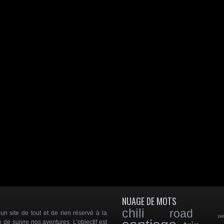
NUAGE DE MOTS
chili
road
 site de tout et de rien réservé à la
pa
e de suivre nos aventures. L’objectif est