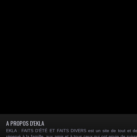
A PROPOS D'EKLA
EKLA : FAITS D’ÉTÉ ET FAITS DIVERS est un site de tout et de
réservé à la famille, aux amis et à tous ceux qui ont envie de suiv