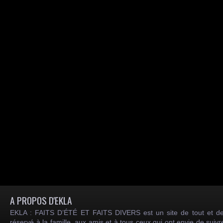
A PROPOS D'EKLA
EKLA : FAITS D’ÉTÉ ET FAITS DIVERS est un site de tout et de
réservé à la famille, aux amis et à tous ceux qui ont envie de suiv