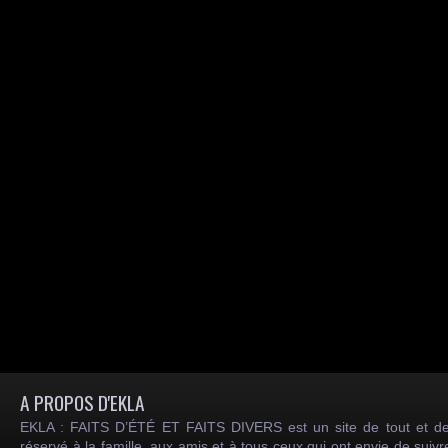
A PROPOS D'EKLA
EKLA : FAITS D’ÉTÉ ET FAITS DIVERS est un site de tout et de
réservé à la famille, aux amis et à tous ceux qui ont envie de suiv