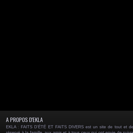
A PROPOS D'EKLA
EKLA : FAITS D’ÉTÉ ET FAITS DIVERS est un site de tout et de
réservé à la famille, aux amis et à tous ceux qui ont envie de suiv