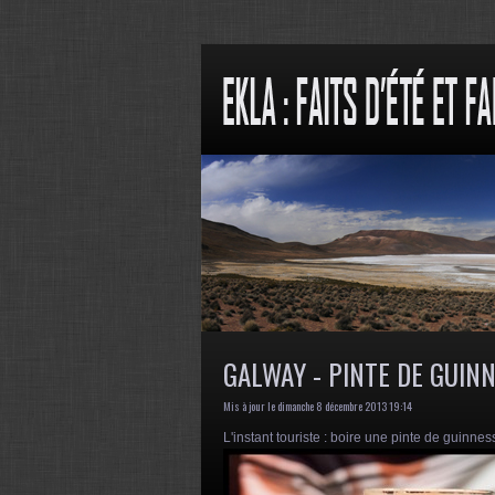
GALWAY - PINTE DE GUIN
Mis à jour le dimanche 8 décembre 2013 19:14
L'instant touriste : boire une pinte de guinnes