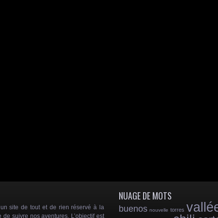
NUAGE DE MOTS
vallé
 site de tout et de rien réservé à la
buenos
torres
nouvelle
e de suivre nos aventures. L’objectif est