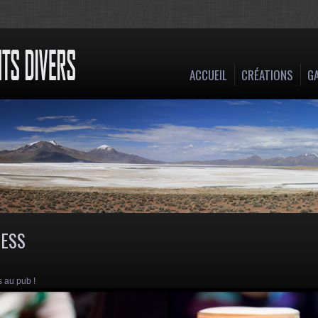
ACCUEIL
CRÉATIONS
GA
NESS
s au pub !