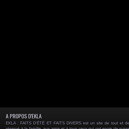
A PROPOS D'EKLA
EKLA : FAITS D’ÉTÉ ET FAITS DIVERS est un site de tout et de
réservé à la famille, aux amis et à tous ceux qui ont envie de suiv