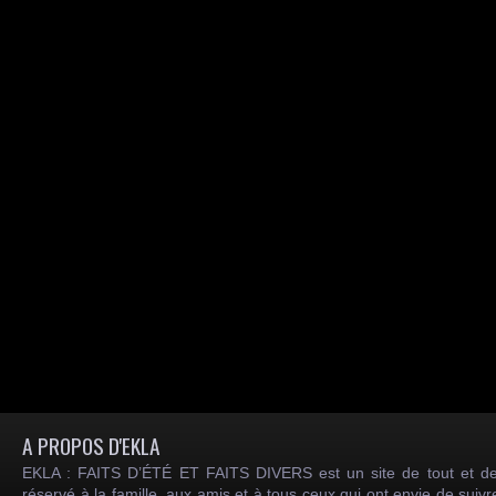
A PROPOS D'EKLA
EKLA : FAITS D’ÉTÉ ET FAITS DIVERS est un site de tout et de
réservé à la famille, aux amis et à tous ceux qui ont envie de suiv