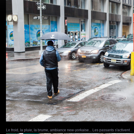
Le froid, la pluie, la brume, ambiance new-yorkaise... Les passants s'activent...